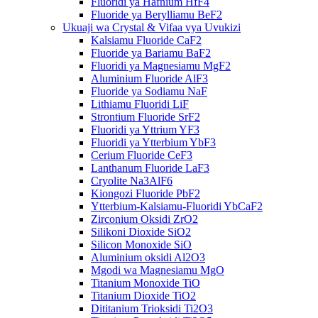
Fluoridi ya Hafnium HfF4
Fluoride ya Berylliamu BeF2
Ukuaji wa Crystal & Vifaa vya Uvukizi
Kalsiamu Fluoride CaF2
Fluoride ya Bariamu BaF2
Fluoridi ya Magnesiamu MgF2
Aluminium Fluoride AlF3
Fluoride ya Sodiamu NaF
Lithiamu Fluoridi LiF
Strontium Fluoride SrF2
Fluoridi ya Yttrium YF3
Fluoridi ya Ytterbium YbF3
Cerium Fluoride CeF3
Lanthanum Fluoride LaF3
Cryolite Na3AlF6
Kiongozi Fluoride PbF2
Ytterbium-Kalsiamu-Fluoridi YbCaF2
Zirconium Oksidi ZrO2
Silikoni Dioxide SiO2
Silicon Monoxide SiO
Aluminium oksidi Al2O3
Mgodi wa Magnesiamu MgO
Titanium Monoxide TiO
Titanium Dioxide TiO2
Dititanium Trioksidi Ti2O3