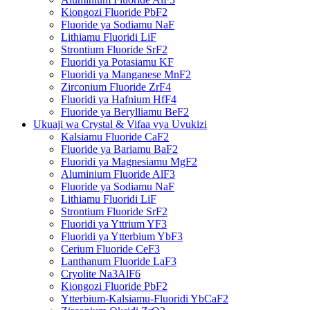
Kiongozi Fluoride PbF2
Fluoride ya Sodiamu NaF
Lithiamu Fluoridi LiF
Strontium Fluoride SrF2
Fluoridi ya Potasiamu KF
Fluoridi ya Manganese MnF2
Zirconium Fluoride ZrF4
Fluoridi ya Hafnium HfF4
Fluoride ya Berylliamu BeF2
Ukuaji wa Crystal & Vifaa vya Uvukizi
Kalsiamu Fluoride CaF2
Fluoride ya Bariamu BaF2
Fluoridi ya Magnesiamu MgF2
Aluminium Fluoride AlF3
Fluoride ya Sodiamu NaF
Lithiamu Fluoridi LiF
Strontium Fluoride SrF2
Fluoridi ya Yttrium YF3
Fluoridi ya Ytterbium YbF3
Cerium Fluoride CeF3
Lanthanum Fluoride LaF3
Cryolite Na3AlF6
Kiongozi Fluoride PbF2
Ytterbium-Kalsiamu-Fluoridi YbCaF2