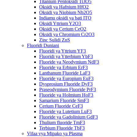
Titanium Pentoksidi Ti3O5
Oksidi ya Hafnium HfO2
Oksidi ya Niobium Nb2O5
Indiamu oksidi ya bati ITO
Oksidi Yttrium Y2O3
Oksidi ya Cerium CeO2
Oksidi ya Chromium Cr2O3
Zinc Sulidi ZnS
Fluoridi Duniani
Fluoridi ya Yttrium YF3
Fluoridi ya Ytterbium YbF3
Fluoride ya Neodymium NdF3
Fluoride ya Erbium ErF3
Lanthanum Fluoride LaF3
Fluoride ya Europium EuF3
Dysprosium Fluoride DyF3
Praseodymium Fluoride PrF3
Fluoride ya Holmium HoF3
Samarium Fluoride SmF3
Cerium Fluoride CeF3
Fluoride ya Lutetium LuF3
Fluoride ya Gadolinium GdF3
Thulium fluoride TmF3
Terbium Fluoride TbF3
Vifaa vya Mipako ya Plasma