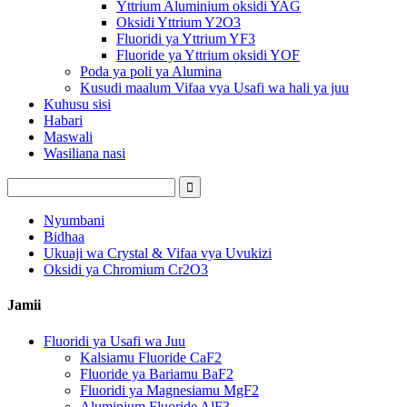
Yttrium Aluminium oksidi YAG
Oksidi Yttrium Y2O3
Fluoridi ya Yttrium YF3
Fluoride ya Yttrium oksidi YOF
Poda ya poli ya Alumina
Kusudi maalum Vifaa vya Usafi wa hali ya juu
Kuhusu sisi
Habari
Maswali
Wasiliana nasi
Nyumbani
Bidhaa
Ukuaji wa Crystal & Vifaa vya Uvukizi
Oksidi ya Chromium Cr2O3
Jamii
Fluoridi ya Usafi wa Juu
Kalsiamu Fluoride CaF2
Fluoride ya Bariamu BaF2
Fluoridi ya Magnesiamu MgF2
Aluminium Fluoride AlF3