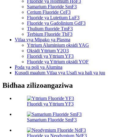
Fluoride ya Holmium HoF3
Samarium Fluoride SmF3
Cerium Fluoride CeF3
Fluoride ya Lutetium LuF3
Fluoride ya Gadolinium GdF3
Thulium fluoride TmF3
Terbium Fluoride TbF3
Vifaa vya Mipako ya Plasma
Yttrium Aluminium oksidi YAG
Oksidi Yttrium Y2O3
Fluoridi ya Yttrium YF3
Fluoride ya Yttrium oksidi YOF
Poda ya poli ya Alumina
Kusudi maalum Vifaa vya Usafi wa hali ya juu
Bidhaa zilizoangaziwa
Fluoridi ya Yttrium YF3
Samarium Fluoride SmF3
Fluoride ya Neodymium NdF3