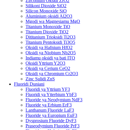
Zirconium Oksidi ZrO2
Silikoni Dioxide SiO2
Silicon Monoxide SiO
Aluminium oksidi Al2O3
Mgodi wa Magnesiamu MgO
Titanium Monoxide TiO
Titanium Dioxide TiO2
Dititanium Trioksidi Ti2O3
Titanium Pentoksidi Ti3O5
Oksidi ya Hafnium HfO2
Oksidi ya Niobium Nb2O5
Indiamu oksidi ya bati ITO
Oksidi Yttrium Y2O3
Oksidi ya Cerium CeO2
Oksidi ya Chromium Cr2O3
Zinc Sulidi ZnS
Fluoridi Duniani
Fluoridi ya Yttrium YF3
Fluoridi ya Ytterbium YbF3
Fluoride ya Neodymium NdF3
Fluoride ya Erbium ErF3
Lanthanum Fluoride LaF3
Fluoride ya Europium EuF3
Dysprosium Fluoride DyF3
Praseodymium Fluoride PrF3