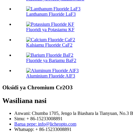
Lanthanum Fluoride LaF3
Fluoridi ya Potasiamu KF
Kalsiamu Fluoride CaF2
Fluoride ya Bariamu BaF2
Aluminium Fluoride AlF3
Oksidi ya Chromium Cr2O3
Wasiliana nasi
Anwani: Chumba 1705, Jengo la Biashara la Tianyuan, No.3 Ba
Simu: + 86-15233008891
Barua pepe: info@licheopto.com
Whatsapp: + 86-15233008891