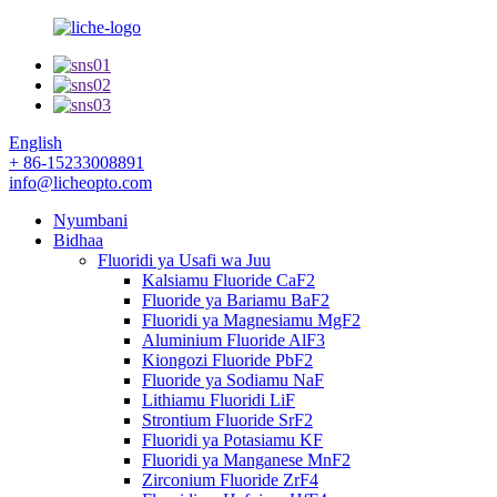
English
+ 86-15233008891
info@licheopto.com
Nyumbani
Bidhaa
Fluoridi ya Usafi wa Juu
Kalsiamu Fluoride CaF2
Fluoride ya Bariamu BaF2
Fluoridi ya Magnesiamu MgF2
Aluminium Fluoride AlF3
Kiongozi Fluoride PbF2
Fluoride ya Sodiamu NaF
Lithiamu Fluoridi LiF
Strontium Fluoride SrF2
Fluoridi ya Potasiamu KF
Fluoridi ya Manganese MnF2
Zirconium Fluoride ZrF4